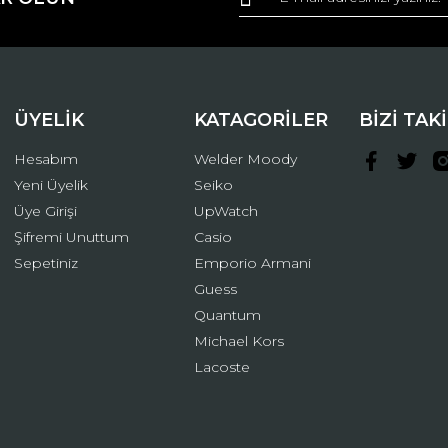
Yorum Yaz
ÜYELİK
KATAGORİLER
BİZİ TAK
Hesabım
Welder Moody
Yeni Üyelik
Seiko
Üye Girişi
UpWatch
Şifremi Unuttum
Casio
Gönder
Sepetiniz
Emporio Armani
Guess
Quantum
Michael Kors
Lacoste