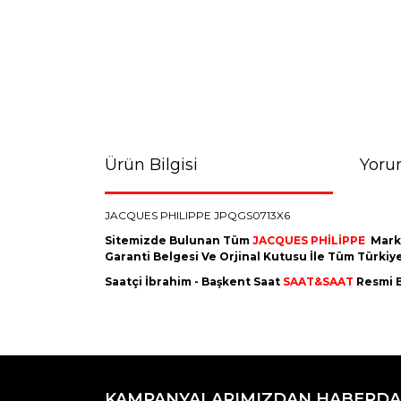
Ürün Bilgisi
Yoru
JACQUES PHILIPPE JPQGS0713X6
Sitemizde Bulunan Tüm
JACQUES PHİLİPPE
Mark
Garanti Belgesi Ve Orjinal Kutusu İle Tüm Türki
Saatçi İbrahim - Başkent Saat
SAAT&SAAT
Resmi B
Bu ürünün fiyat bilgisi, resim, ürün açıklamaların
Görüş ve önerileriniz için teşekkür ederiz.
KAMPANYALARIMIZDAN HABERDA
Ürün resmi kalitesiz, bozuk veya görüntülenemiyo