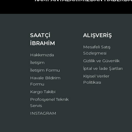
Ürün açıklamasında eksik bilgiler bulunuyor.
Ürün bilgilerinde hatalar bulunuyor.
Ürün fiyatı diğer sitelerden daha pahalı.
Bu ürüne benzer farklı alternatifler olmalı.
SAATÇİ
ALIŞVERİŞ
İBRAHİM
Mesafeli Satış
Sözleşmesi
Hakkımızda
Gizlilik ve Güvenlik
İletişim
İptal ve İade Şartları
İletişim Formu
Kişisel Veriler
Havale Bildirim
Politikası
Formu
Kargo Takibi
Profosyenel Teknik
Servis
INSTAGRAM