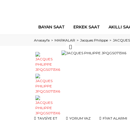
BAYAN SAAT
ERKEK SAAT
AKILLI SA
Anasayfa
MARKALAR
Jacques Philippe
JACQUES
TAVSİYE ET
YORUM YAZ
FİYAT ALARMI