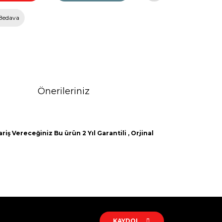
Bedava
Önerileriniz
iş Vereceğiniz Bu ürün 2 Yıl Garantili , Orjinal
rak tarafımıza iletebilirsiniz.
KAYDOL