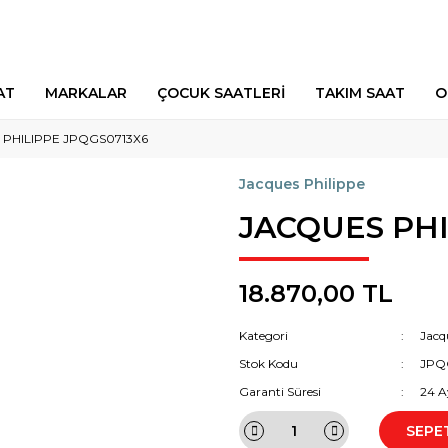
AT
MARKALAR
ÇOCUK SAATLERİ
TAKIM SAAT
O
 PHILIPPE JPQGS0713X6
Jacques Philippe
JACQUES PHI
18.870,00 TL
Kategori
Jacq
Stok Kodu
JPQ
Garanti Süresi
24 A
SEPE