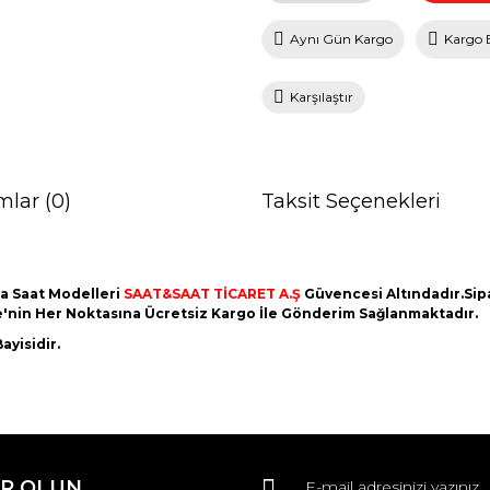
Aynı Gün Kargo
Kargo 
Karşılaştır
mlar (0)
Taksit Seçenekleri
a Saat Modelleri
SAAT&SAAT TİCARET A.Ş
Güvencesi Altındadır.Sipar
ye'nin Her Noktasına Ücretsiz Kargo İle Gönderim Sağlanmaktadır.
ayisidir.
da ve diğer konularda yetersiz gördüğünüz noktaları öneri formunu kullana
Bu ürüne ilk yorumu siz yapın!
R OLUN
r.