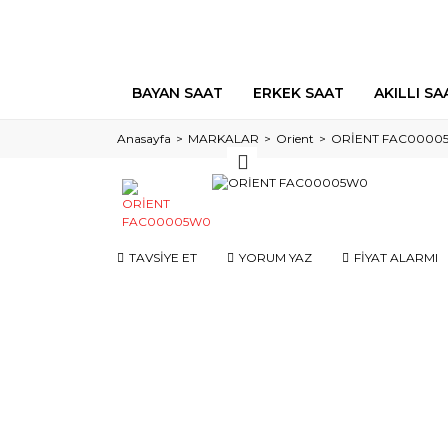
BAYAN SAAT
ERKEK SAAT
AKILLI SA
Anasayfa
MARKALAR
Orient
ORİENT FAC0000
TAVSİYE ET
YORUM YAZ
FİYAT ALARMI