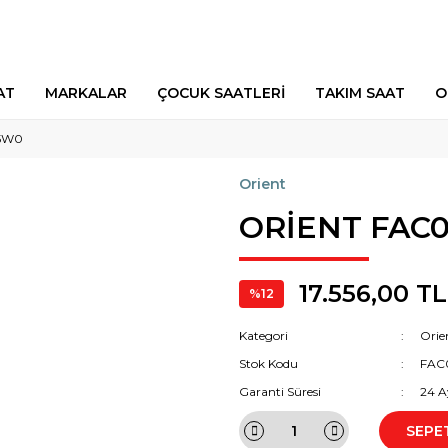
AT
MARKALAR
ÇOCUK SAATLERİ
TAKIM SAAT
O
5W0
Orient
ORİENT FAC
17.556,00 TL
%12
Kategori
Orie
Stok Kodu
FAC
Garanti Süresi
24 A
SEPE