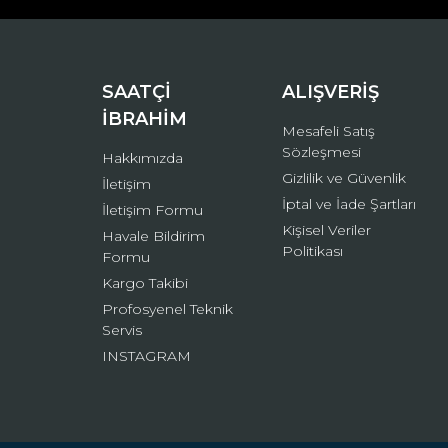
Ürün bilgilerinde hatalar bulunuyor.
Ürün fiyatı diğer sitelerden daha pahalı.
Bu ürüne benzer farklı alternatifler olmalı.
SAATÇİ
ALIŞVERİŞ
İBRAHİM
Mesafeli Satış
Sözleşmesi
Hakkımızda
Gizlilik ve Güvenlik
İletişim
İptal ve İade Şartları
İletişim Formu
Kişisel Veriler
Havale Bildirim
Politikası
Formu
Kargo Takibi
Profosyenel Teknik
Servis
INSTAGRAM