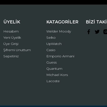
ÜYELİK
KATAGORİLER
BİZİ TAK
Hesabım
Welder Moody
Yeni Üyelik
Seiko
Üye Girişi
UpWatch
Şifremi Unuttum
Casio
Gönder
Sepetiniz
Emporio Armani
Guess
Quantum
Michael Kors
Lacoste