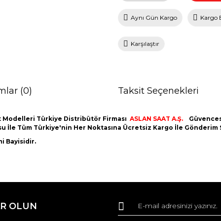
Aynı Gün Kargo
Kargo 
Karşılaştır
mlar (0)
Taksit Seçenekleri
 Modelleri Türkiye Distribütör Firması
ASLAN SAAT A.Ş.
Güvencesi
utusu İle Tüm Türkiye'nin Her Noktasına Ücretsiz Kargo İle Gönderim
 Bayisidir.
da ve diğer konularda yetersiz gördüğünüz noktaları öneri formunu kullana
Bu ürüne ilk yorumu siz yapın!
R OLUN
r.
Yorum Yaz