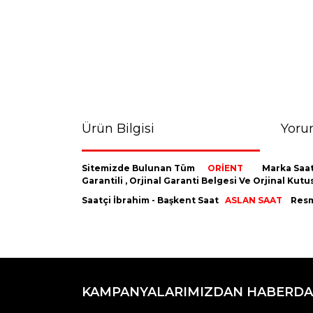
Ürün Bilgisi
Yoru
Sitemizde Bulunan Tüm
ORİENT
Marka Saat
Garantili , Orjinal Garanti Belgesi Ve Orjinal K
Saatçi İbrahim - Başkent Saat
ASLAN SAAT
Resmi
Bu ürünün fiyat bilgisi, resim, ürün açıklamaların
Görüş ve önerileriniz için teşekkür ederiz.
KAMPANYALARIMIZDAN HABERDA
Ürün resmi kalitesiz, bozuk veya görüntülenemiyo
Ürün açıklamasında eksik bilgiler bulunuyor.