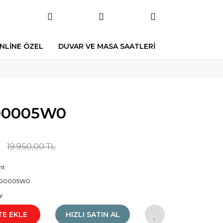
NLİNE ÖZEL
DUVAR VE MASA SAATLERİ
00005W0
19.950,00 TL
nt
00005W0
y
TE EKLE
HIZLI SATIN AL