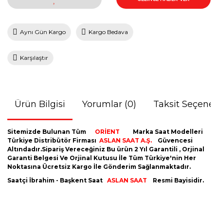
Aynı Gün Kargo
Kargo Bedava
Karşılaştır
Ürün Bilgisi
Yorumlar (0)
Taksit Seçenek
Sitemizde Bulunan Tüm
ORİENT
Marka Saat Modelleri
Türkiye Distribütör Firması
ASLAN SAAT A.Ş.
Güvencesi
Altındadır.Sipariş Vereceğiniz Bu ürün 2 Yıl Garantili , Orjinal
Garanti Belgesi Ve Orjinal Kutusu İle Tüm Türkiye'nin Her
Noktasına Ücretsiz Kargo İle Gönderim Sağlanmaktadır.
Saatçi İbrahim - Başkent Saat
ASLAN SAAT
Resmi Bayisidir.
Bu ürünün fiyat bilgisi, resim, ürün açıklamalarında ve diğer