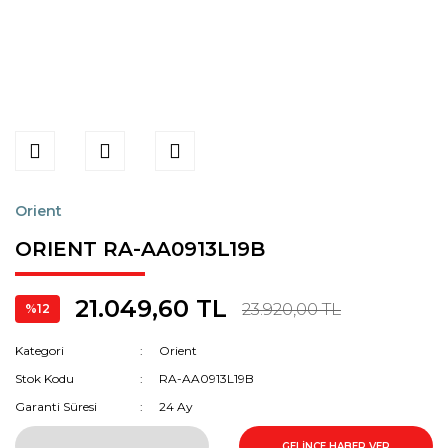
Orient
ORIENT RA-AA0913L19B
21.049,60 TL
23.920,00 TL
%12
Kategori
Orient
Stok Kodu
RA-AA0913L19B
Garanti Süresi
24 Ay
GELİNCE HABER VER