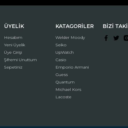
ÜYELİK
KATAGORİLER
BİZİ TAK
Hesabım
Welder Moody
Yeni Üyelik
Seiko
Üye Girişi
UpWatch
Şifremi Unuttum
Casio
Gönder
Sepetiniz
Emporio Armani
Guess
Quantum
Michael Kors
Lacoste