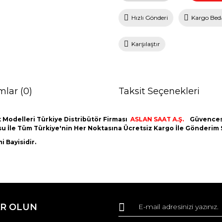
Hızlı Gönderi
Kargo Bed
Karşılaştır
mlar (0)
Taksit Seçenekleri
 Modelleri Türkiye Distribütör Firması
ASLAN SAAT A.Ş.
Güvencesi
utusu İle Tüm Türkiye'nin Her Noktasına Ücretsiz Kargo İle Gönderim
 Bayisidir.
da ve diğer konularda yetersiz gördüğünüz noktaları öneri formunu kullana
Bu ürüne ilk yorumu siz yapın!
R OLUN
r.
Yorum Yaz