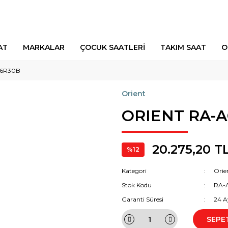
AT
MARKALAR
ÇOCUK SAATLERİ
TAKIM SAAT
O
26R30B
Orient
ORIENT RA-
20.275,20 T
%12
Kategori
Orie
Stok Kodu
RA-
Garanti Süresi
24 A
SEPE