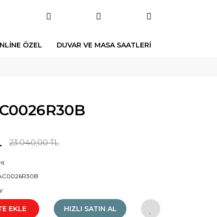
NLİNE ÖZEL
DUVAR VE MASA SAATLERİ
AC0026R30B
L
23.040,00 TL
nt
AC0026R30B
y
TE EKLE
HIZLI SATIN AL