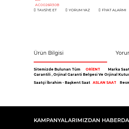
TAVSİYE ET
YORUM YAZ
FİYAT ALARMI
Ürün Bilgisi
Yoru
Sitemizde Bulunan Tüm
ORİENT
Marka Saat
Garantili , Orjinal Garanti Belgesi Ve Orjinal K
Saatçi İbrahim - Başkent Saat
ASLAN SAAT
Resmi
Bu ürünün fiyat bilgisi, resim, ürün açıklamaların
Görüş ve önerileriniz için teşekkür ederiz.
KAMPANYALARIMIZDAN HABERDA
Ürün resmi kalitesiz, bozuk veya görüntülenemiyo
Ürün açıklamasında eksik bilgiler bulunuyor.