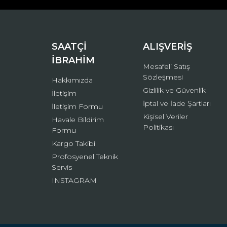
Ürün bilgilerinde hatalar bulunuyor.
Ürün fiyatı diğer sitelerden daha pahalı.
Bu ürüne benzer farklı alternatifler olmalı.
SAATÇİ
ALIŞVERİŞ
İBRAHİM
Mesafeli Satış
Sözleşmesi
Hakkımızda
Gizlilik ve Güvenlik
İletişim
İptal ve İade Şartları
İletişim Formu
Kişisel Veriler
Havale Bildirim
Politikası
Formu
Kargo Takibi
Profosyenel Teknik
Servis
INSTAGRAM