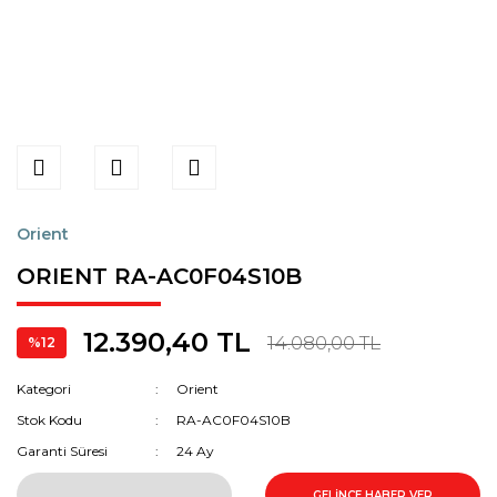
Orient
ORIENT RA-AC0F04S10B
12.390,40 TL
14.080,00 TL
%12
Kategori
Orient
Stok Kodu
RA-AC0F04S10B
Garanti Süresi
24 Ay
GELİNCE HABER VER