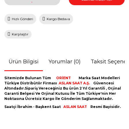
Hızlı Gönderi
Kargo Bedava
Karşılaştır
Ürün Bilgisi
Yorumlar (0)
Taksit Seçenek
Sitemizde Bulunan Tüm
ORİENT
Marka Saat Modelleri
Türkiye Distribütör Firması
ASLAN SAAT A.Ş.
Güvencesi
Altındadır.Sipariş Vereceğiniz Bu ürün 2 Yıl Garantili , Orjinal
Garanti Belgesi Ve Orjinal Kutusu İle Tüm Türkiye'nin Her
Noktasına Ücretsiz Kargo İle Gönderim Sağlanmaktadır.
Saatçi İbrahim - Başkent Saat
ASLAN SAAT
Resmi Bayisidir.
Bu ürünün fiyat bilgisi, resim, ürün açıklamalarında ve diğer