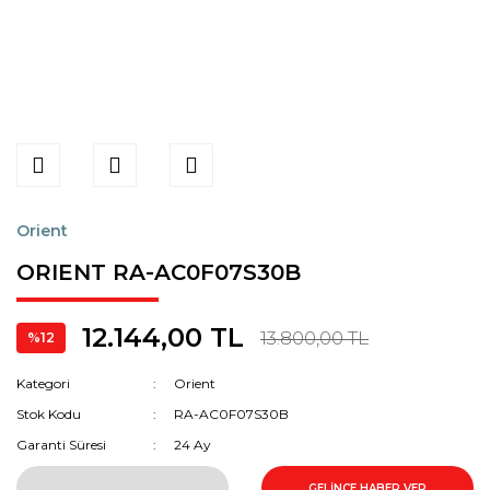
Orient
ORIENT RA-AC0F07S30B
12.144,00 TL
13.800,00 TL
%12
Kategori
Orient
Stok Kodu
RA-AC0F07S30B
Garanti Süresi
24 Ay
GELİNCE HABER VER