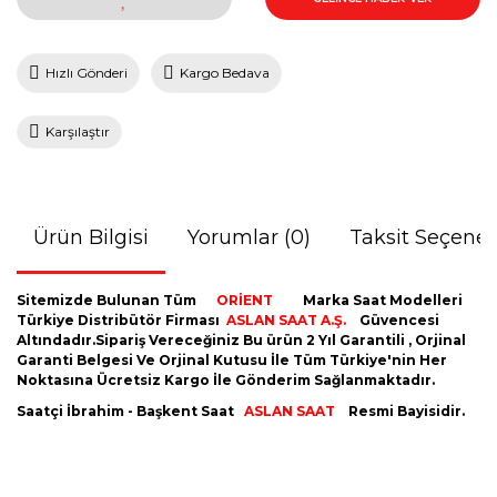
Hızlı Gönderi
Kargo Bedava
Karşılaştır
Ürün Bilgisi
Yorumlar (0)
Taksit Seçenek
Sitemizde Bulunan Tüm
ORİENT
Marka Saat Modelleri
Türkiye Distribütör Firması
ASLAN SAAT A.Ş.
Güvencesi
Altındadır.Sipariş Vereceğiniz Bu ürün 2 Yıl Garantili , Orjinal
Garanti Belgesi Ve Orjinal Kutusu İle Tüm Türkiye'nin Her
Noktasına Ücretsiz Kargo İle Gönderim Sağlanmaktadır.
Saatçi İbrahim - Başkent Saat
ASLAN SAAT
Resmi Bayisidir.
Bu ürünün fiyat bilgisi, resim, ürün açıklamalarında ve diğer