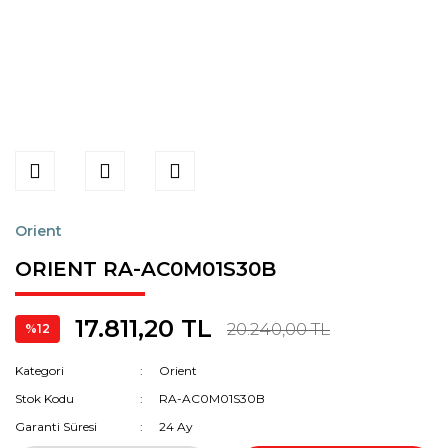
Orient
ORIENT RA-AC0M01S30B
17.811,20 TL
20.240,00 TL
%12
Kategori
Orient
Stok Kodu
RA-AC0M01S30B
Garanti Süresi
24 Ay