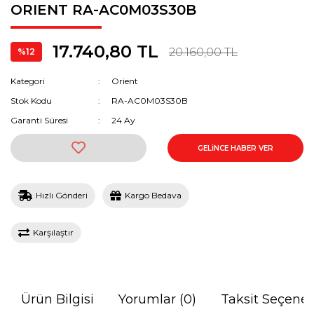
ORIENT RA-AC0M03S30B
17.740,80 TL
20.160,00 TL
%12
Kategori
Orient
Stok Kodu
RA-AC0M03S30B
Garanti Süresi
24 Ay
GELİNCE HABER VER
Hızlı Gönderi
Kargo Bedava
Karşılaştır
Ürün Bilgisi
Yorumlar (0)
Taksit Seçenek