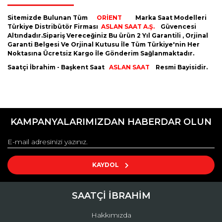
Sitemizde Bulunan Tüm
ORİENT
Marka Saat Modelleri
Türkiye Distribütör Firması
ASLAN SAAT A.Ş.
Güvencesi
Altındadır.Sipariş Vereceğiniz Bu ürün 2 Yıl Garantili , Orjinal
Garanti Belgesi Ve Orjinal Kutusu İle Tüm Türkiye'nin Her
Noktasına Ücretsiz Kargo İle Gönderim Sağlanmaktadır.
Saatçi İbrahim - Başkent Saat
ASLAN SAAT
Resmi Bayisidir.
Bu ürünün fiyat bilgisi, resim, ürün açıklamalarında ve diğer
konularda yetersiz gördüğünüz noktaları öneri formunu
Bu ürüne ilk yorumu siz yapın!
kullanarak tarafımıza iletebilirsiniz.
KAMPANYALARIMIZDAN HABERDAR OLUN
Görüş ve önerileriniz için teşekkür ederiz.
Yorum Yaz
Ürün resmi kalitesiz, bozuk veya görüntülenemiyor.
Ürün açıklamasında eksik bilgiler bulunuyor.
KAYDOL
Ürün bilgilerinde hatalar bulunuyor.
Ürün fiyatı diğer sitelerden daha pahalı.
SAATÇİ İBRAHİM
Bu ürüne benzer farklı alternatifler olmalı.
Hakkımızda