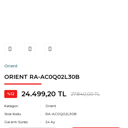
Orient
ORIENT RA-AC0Q02L30B
24.499,20 TL
27.840,00 TL
%12
Kategori
Orient
Stok Kodu
RA-AC0Q02L30B
Garanti Süresi
24 Ay