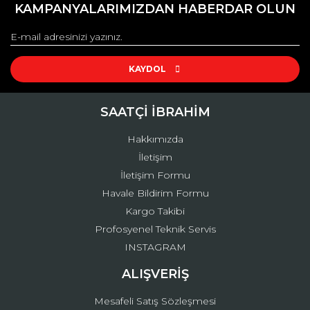
kullanarak tarafımıza iletebilirsiniz.
KAMPANYALARIMIZDAN HABERDAR OLUN
Görüş ve önerileriniz için teşekkür ederiz.
Yorum Yaz
Ürün resmi kalitesiz, bozuk veya görüntülenemiyor.
Ürün açıklamasında eksik bilgiler bulunuyor.
KAYDOL
Ürün bilgilerinde hatalar bulunuyor.
Ürün fiyatı diğer sitelerden daha pahalı.
SAATÇİ İBRAHİM
Bu ürüne benzer farklı alternatifler olmalı.
Hakkımızda
İletişim
İletişim Formu
Havale Bildirim Formu
Kargo Takibi
Gönder
Profosyenel Teknik Servis
INSTAGRAM
ALIŞVERİŞ
Mesafeli Satış Sözleşmesi