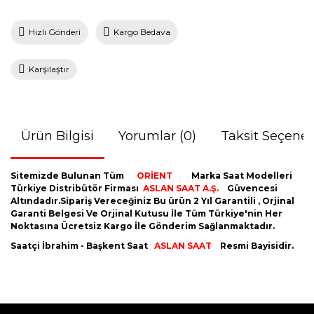
Hızlı Gönderi
Kargo Bedava
Karşılaştır
Ürün Bilgisi
Yorumlar (0)
Taksit Seçenek
Sitemizde Bulunan Tüm
ORİENT
Marka Saat Modelleri
Türkiye Distribütör Firması
ASLAN SAAT A.Ş.
Güvencesi
Altındadır.Sipariş Vereceğiniz Bu ürün 2 Yıl Garantili , Orjinal
Garanti Belgesi Ve Orjinal Kutusu İle Tüm Türkiye'nin Her
Noktasına Ücretsiz Kargo İle Gönderim Sağlanmaktadır.
Saatçi İbrahim - Başkent Saat
ASLAN SAAT
Resmi Bayisidir.
Bu ürünün fiyat bilgisi, resim, ürün açıklamalarında ve diğer
konularda yetersiz gördüğünüz noktaları öneri formunu
Bu ürüne ilk yorumu siz yapın!