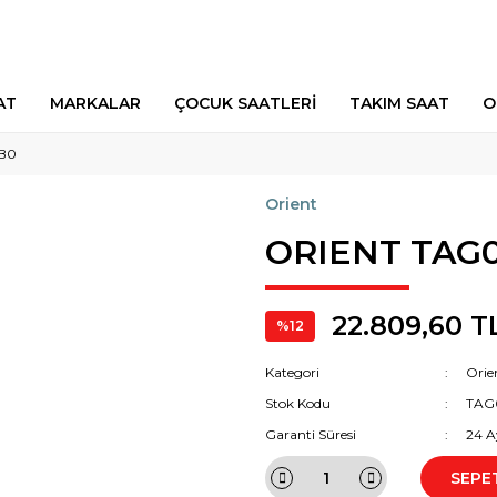
AT
MARKALAR
ÇOCUK SAATLERİ
TAKIM SAAT
O
B0
Orient
ORIENT TAG
22.809,60 T
%12
Kategori
Orie
Stok Kodu
TAG
Garanti Süresi
24 A
SEPE