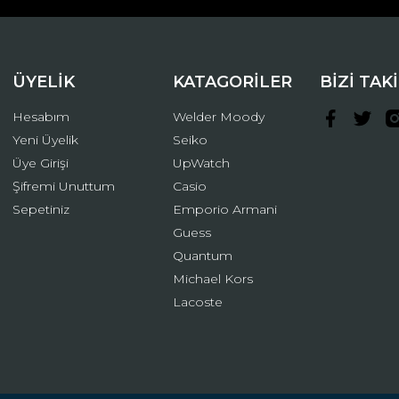
ÜYELİK
KATAGORİLER
BİZİ TAK
Hesabım
Welder Moody
Yeni Üyelik
Seiko
Üye Girişi
UpWatch
Şifremi Unuttum
Casio
Gönder
Sepetiniz
Emporio Armani
Guess
Quantum
Michael Kors
Lacoste