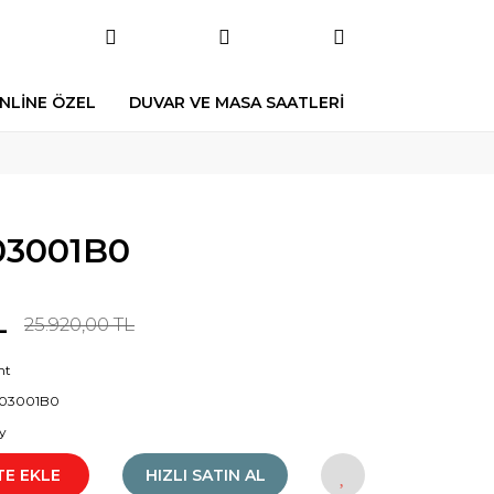
NLİNE ÖZEL
DUVAR VE MASA SAATLERİ
03001B0
L
25.920,00 TL
nt
03001B0
y
TE EKLE
HIZLI SATIN AL