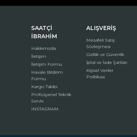
Ürün bilgilerinde hatalar bulunuyor.
Ürün fiyatı diğer sitelerden daha pahalı.
Bu ürüne benzer farklı alternatifler olmalı.
SAATÇİ
ALIŞVERİŞ
İBRAHİM
Mesafeli Satış
Sözleşmesi
Hakkımızda
Gizlilik ve Güvenlik
İletişim
İptal ve İade Şartları
İletişim Formu
Kişisel Veriler
Havale Bildirim
Politikası
Formu
Kargo Takibi
Profosyenel Teknik
Servis
INSTAGRAM