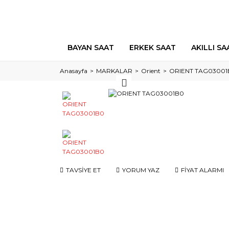
BAYAN SAAT
ERKEK SAAT
AKILLI SA
Anasayfa
MARKALAR
Orient
ORIENT TAG03001
TAVSİYE ET
YORUM YAZ
FİYAT ALARMI