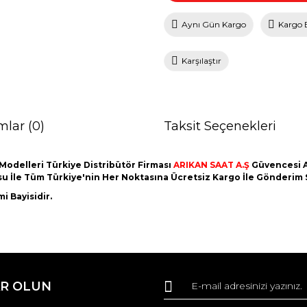
Aynı Gün Kargo
Kargo 
Karşılaştır
mlar (0)
Taksit Seçenekleri
Modelleri Türkiye Distribütör Firması
ARIKAN SAAT A.Ş
Güvencesi Al
utusu İle Tüm Türkiye'nin Her Noktasına Ücretsiz Kargo İle Gönderim
i Bayisidir.
da ve diğer konularda yetersiz gördüğünüz noktaları öneri formunu kullana
Bu ürüne ilk yorumu siz yapın!
R OLUN
r.
Yorum Yaz