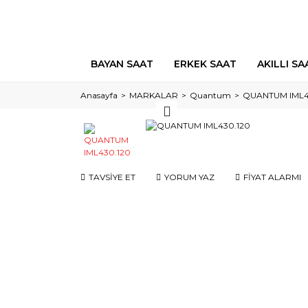
BAYAN SAAT
ERKEK SAAT
AKILLI SA
Anasayfa
MARKALAR
Quantum
QUANTUM IML4
TAVSİYE ET
YORUM YAZ
FİYAT ALARMI