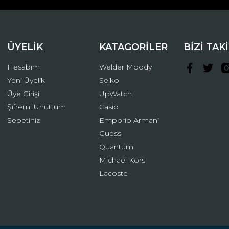
ÜYELİK
KATAGORİLER
BİZİ TAK
Hesabım
Welder Moody
Yeni Üyelik
Seiko
Üye Girişi
UpWatch
Şifremi Unuttum
Casio
Gönder
Sepetiniz
Emporio Armani
Guess
Quantum
Michael Kors
Lacoste