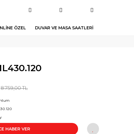
NLİNE ÖZEL
DUVAR VE MASA SAATLERİ
L430.120
8.759,00 TL
ntum
30.120
y
CE HABER VER