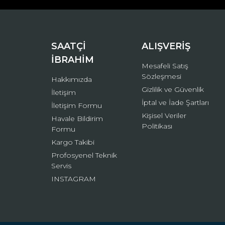
Ürün bilgilerinde hatalar bulunuyor.
Ürün fiyatı diğer sitelerden daha pahalı.
Bu ürüne benzer farklı alternatifler olmalı.
SAATÇİ
ALIŞVERİŞ
İBRAHİM
Mesafeli Satış
Sözleşmesi
Hakkımızda
Gizlilik ve Güvenlik
İletişim
İptal ve İade Şartları
İletişim Formu
Kişisel Veriler
Havale Bildirim
Politikası
Formu
Kargo Takibi
Profosyenel Teknik
Servis
INSTAGRAM