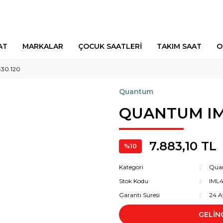
AT
MARKALAR
ÇOCUK SAATLERİ
TAKIM SAAT
O
30.120
Quantum
QUANTUM IM
7.883,10 TL
%10
Kategori
Qua
Stok Kodu
IML4
Garanti Süresi
24 A
GELİN