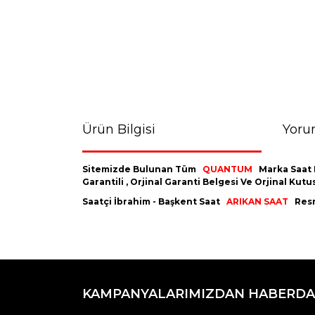
Ürün Bilgisi
Yoru
Sitemizde Bulunan Tüm
QUANTUM
Marka Saat 
Garantili , Orjinal Garanti Belgesi Ve Orjinal K
Saatçi İbrahim - Başkent Saat
ARIKAN SAAT
Resm
Bu ürünün fiyat bilgisi, resim, ürün açıklamaların
Görüş ve önerileriniz için teşekkür ederiz.
KAMPANYALARIMIZDAN HABERDA
Ürün resmi kalitesiz, bozuk veya görüntülenemiyo
Ürün açıklamasında eksik bilgiler bulunuyor.