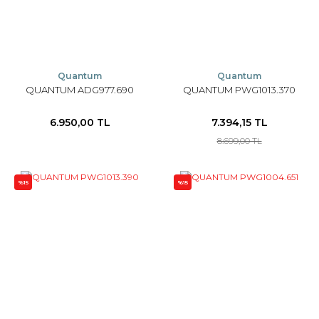
Quantum
Quantum
QUANTUM ADG977.690
QUANTUM PWG1013.370
6.950,00 TL
7.394,15 TL
8.699,00 TL
%15
%15