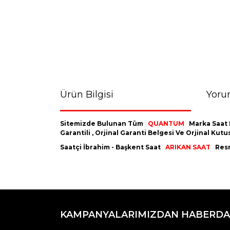
Ürün Bilgisi
Yoru
Sitemizde Bulunan Tüm
QUANTUM
Marka Saat 
Garantili , Orjinal Garanti Belgesi Ve Orjinal K
Saatçi İbrahim - Başkent Saat
ARIKAN SAAT
Resm
Bu ürünün fiyat bilgisi, resim, ürün açıklamaların
Görüş ve önerileriniz için teşekkür ederiz.
KAMPANYALARIMIZDAN HABERDA
Ürün resmi kalitesiz, bozuk veya görüntülenemiyo
Ürün açıklamasında eksik bilgiler bulunuyor.