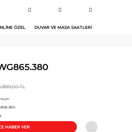
NLİNE ÖZEL
DUVAR VE MASA SAATLERİ
G865.380
5.899,00 TL
ntum
865.380
y
CE HABER VER